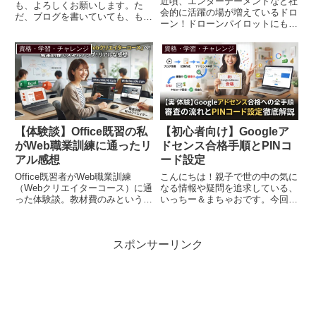
近頃、エンターテーメントなど社
も、よろしくお願いします。た
会的に活躍の場が増えているドロ
だ、ブログを書いていても、もっ
ーン！ドローンパイロットにも国
たいない様なきがしませんか？ブ
家資格はあるのか？ドローンパイ
ログで収益化ができれは、最高で
ロットとしてのキャリアは、どん
すよね！アフェリエイトで一番簡
資格・学習・チャレンジ
資格・学習・チャレンジ
なメリットがあるのか？いっちー
単な収益化は、「Google
＆まちゃおです。今回も、よろし
AdSense」です。取得してしま...
くお願いします。今回は、ドロ
ー...
【体験談】Office既習の私
【初心者向け】Googleア
がWeb職業訓練に通ったリ
ドセンス合格手順とPINコ
アル感想
ード設定
Office既習者がWeb職業訓練
こんにちは！親子で世の中の気に
（Webクリエイターコース）に通
なる情報や疑問を追求している、
った体験談。教材費のみという高
いっちー＆まちゃおです。今回も
コスパなメリットの一方、初心者
よろしくお願いします！ただブロ
とのグループワークの苦労や授業
グを書いているよりも、できれば
内容への物足りなさなどリアルな
収益化がでいたらと思ったことは
スポンサーリンク
本音を綴ります。
ありませんか？初心者でも、ブロ
グできる収益化できるアフリエ
イ...