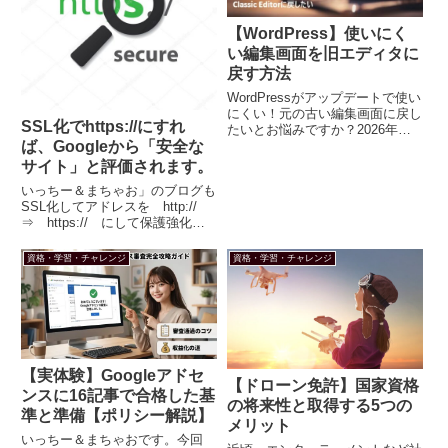
【WordPress】使いにく
い編集画面を旧エディタに
戻す方法
WordPressがアップデートで使い
にくい！元の古い編集画面に戻し
SSL化でhttps://にすれ
たいとお悩みですか？2026年最
ば、Googleから「安全な
新情報に基づき、公式プラグイン
Classic Editorの導入手順を5分で
サイト」と評価されます。
図解。人気テーマCocoonでの注
いっちー＆まちゃお」のブログも
意点や移行のメリットも丁寧に解
SSL化してアドレスを http://
説します！
⇒ https:// にして保護強化！
Googleさんに「安全でないサイ
トだ」言われる前に健全なサイト
資格・学習・チャレンジ
資格・学習・チャレンジ
をアピールしてみました。
1.Google「安全では、ない」と警
告！グ...
【実体験】Googleアドセ
【ドローン免許】国家資格
ンスに16記事で合格した基
の将来性と取得する5つの
準と準備【ポリシー解説】
メリット
いっちー＆まちゃおです。今回