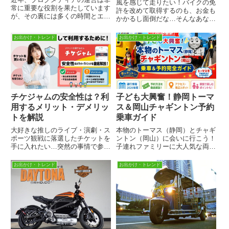
BLAZE EV TRIKE
風を感じて走りたい！バイクの免
常に重要な役割を果たしています
許を改めて取得するのも、お金も
が、その裏には多くの時間とエネ
かかるし面倒だな…そんなあなた
ルギーが必要です。記事を書く時
に、お勧めの乗り物が、あります
間がなかなか取れない、または書
よこんにちは！親子で世の中の気
お出かけ・トレンド
お出かけ・トレンド
くのが面倒くさいと感じている
になる情報や疑問を追求してい
方々に朗報です。ブログ記事を書
る、いっちー＆まちゃおです。今
く上で、お悩みを解決してくれる
回もよろしくお願いします！その
強...
乗...
チケジャムの安全性は？利
子ども大興奮！静岡トーマ
用するメリット・デメリッ
ス＆岡山チャギントン予約
トを解説
乗車ガイド
大好きな推しのライブ・演劇・ス
本物のトーマス（静岡）とチャギ
ポーツ観戦に落選したチケットを
ントン（岡山）に会いに行こう！
手に入れたい…突然の事情で参加
子連れファミリーに大人気な両ス
できなくなったチケットを売りた
ポットの2026年最新情報を徹底
い…何か良い方法がないか探して
比較。気になる乗車日、乗車料
お出かけ・トレンド
お出かけ・トレンド
いるあなたに良い情報がありま
金、チケットの確実な予約方法や
す。こんにちは！親子で世の中の
おすすめの座席、注意点まで分か
気になる情報や疑問を追求してい
りやすく解説します。
る...