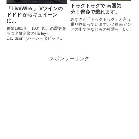
トゥクトゥクで 南国気
「LiveWire 」 Vツインの
分！普免で乗れます。
ドドド からキュイーン
みなさん「トゥクトゥク」と言う
に…
乗り物知っていますか？東南アジ
創業1903年、100年以上の歴史を
アの街でおなじみの可愛らしいオ
もつ老舗企業のHarley-
ート三輪車タクシーです。これ
Davidson（ハーレーダビッドソ
が、日本で走っていたら注目され
ン）より本格電動モーターサイク
るのは、間違いなしかも！こんに
ルが登場します。電動化の波はモ
ちは！親子で世の中の気になる情
ーターサイクルにも怒涛のように
報や疑問を追求している、いっち
スポンサーリンク
押し寄せてきています。これまで
ー...
シティコミューターの...