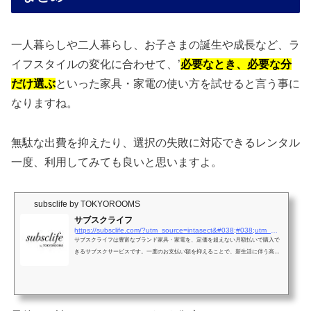
一人暮らしや二人暮らし、お子さまの誕生や成長など、ラ
イフスタイルの変化に合わせて、’
必要なとき、必要な分
だけ選ぶ
といった家具・家電の使い方を試せると言う事に
なりますね。
無駄な出費を抑えたり、選択の失敗に対応できるレンタル
一度、利用してみても良いと思いますよ。
subsclife by TOKYOROOMS
サブスクライフ
https://subsclife.com/?utm_source=intasect&#038;#038;utm_medium=affiliate&#038;#038;utm_campaign=intasect&#038;#038;affiliate=intasect&#038;#038;ct_5e60Ud675fd2daaa=45.4.365.e1u96713951b6f56.365.cdfEbJJyBE1y5dBe10f4dC7d&#038;#038;_isc_id=80BXpHokBBM62P3DDcSKAw..&#038;#038;referrer=https://cc.subsclife.com/cl/5e60Ud675fd2daaa/?bid=43e7C138bdfb9uu5&#038;_isc_id=80BXpHokBBM62P3DDcSKAw..
サブスクライフは豊富なブランド家具・家電を、定価を超えない月額払いで購入で
きるサブスクサービスです。一度のお支払い額を抑えることで、新生活に伴う高額
なお買い物や、あこがれのアイテムを諦めることなく購入することができます。