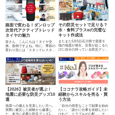
その防災セットで足りる？
路面で変わる！ダンロップ
水・食料プラスαの完璧な
次世代アクティブトレッド
キット作成法
タイヤの魅力
またまた5月5日石川県で震度６
皆さん、こんにちは！タイヤ交
強の地震が発生。災害が起こるた
換、面倒ですよね。特に、季節の
びに自分の持っている防災グッツ
変わり目には「スタッドレスタイ
は完璧だろうか？ついつい心配に
ヤに履き替えなきゃ…」と悩んで
なってしまいます。完璧な防災グ
いる方も多いのではないでしょう
暮らし・安心
暮らし・安心
ッツとは…通常考えられているも
か？そんな悩みを解決してくれる
のにプラスαのものがあたら更に
かもしれないのが、ダンロップの
完璧な防災グッツになると考え
新技術「アクティブトレッド」を
ま...
搭...
【2026】被災者が選ぶ！
【ココナラ攻略ガイド】未
地震に必要な防災グッズ10
経験からスキルを売る・買
選
う方法
地震への備えを見直したい方へ。
「自分の得意なことで副業を始め
実際に被災した経験から厳選し
たい」「誰かに仕事を依頼したい
た、本当に必要な防災グッズ10
けれど、トラブルが心配…」そん