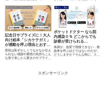
選を徹底解説します！命を守るた
な悩みを解決してくれるのが、日
めの必需品から、避難生活のスト
本最大級のスキルマーケットココ
ガジェット・ファッション
暮らし・安心
レスを和らげる便利アイテムま
ナラです。こんにちは！親子で世
で、実体験に基づいたリアルな選
の中の気になる疑問を追求してい
び方が分かります。
る、いっちー＆まちゃおです。
今...
ポケットドクター なら院
記念日サプライズに！大人
内感染０％ どこからでも
向け絵本「シカケテガミ」
診察が受けられる…
が感動を呼ぶ理由とおすす
体調が、急変で我慢できない…救
めシーン5選
普段は恥ずかしくてなかなか伝え
急車を呼ぶほどではないのだが、
られない感謝や愛情の気持ちこん
どうしますか？そんな時に、スマ
な形で表したら驚きのサプライズ
ートフォンから医師に相談できる
になるかも…「普段、パートナー
サービスが、あります。いっち＆
に『ありがとう』や『大好き』を
まちゃおです。今回も、よろしく
言葉で伝えられていますか？」
お願いします。スマートフォンや
スポンサーリンク
身近な人ほど、本音で向き合うの
タブレットを利用する遠隔診療
は照れくさいものです。しか
サ...
し、...