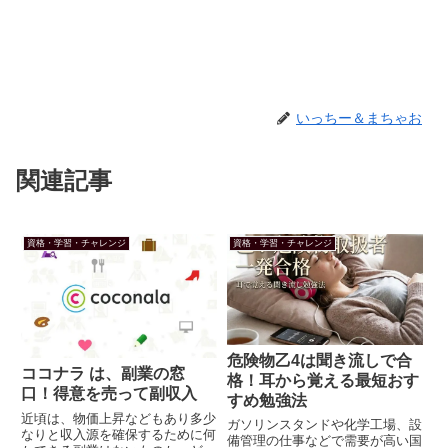
いっちー＆まちゃお
関連記事
資格・学習・チャレンジ
資格・学習・チャレンジ
危険物乙4は聞き流しで合
ココナラ は、副業の窓
格！耳から覚える最短おす
口！得意を売って副収入
すめ勉強法
近頃は、物価上昇などもあり多少
ガソリンスタンドや化学工場、設
なりと収入源を確保するために何
備管理の仕事などで需要が高い国