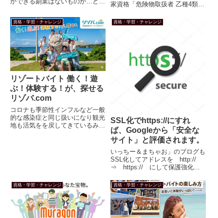
かできる副業はないものか…どう
家資格「危険物取扱者 乙種4類
すれば、自分のスキルを知っても
（乙4）」。いざ勉強を始めよう
らえるか、得意なスキルがあって
と思っても、専門用語が多くてテ
資格・学習・チャレンジ
資格・学習・チャレンジ
も副業に結び付けられるか、悩み
キストを開いた瞬間に眠くなって
の種だったりしますよねいっちー
しまうという方も多いのではない
＆まちゃおです。今回も、よろ
でしょうか。年に何回かある乙
し...
4...
リゾートバイト 働く！遊
ぶ！体験する！が、探せる
リゾバ.com
コロナも季節性インフルなど一般
的な感染症と同じ扱いになり観光
SSL化でhttps://にすれ
地も活気をを戻してきているみた
ば、Googleから「安全な
いですねリゾート地で！遊ぶ！体
サイト」と評価されます。
験する！をしながら働けたらいい
ですよね。「リゾートバイト」に
いっちー＆まちゃお」のブログも
ついて調べてみました。いっちー
SSL化してアドレスを http://
さんもバイトが、出来る歳にな
⇒ https:// にして保護強化！
り...
Googleさんに「安全でないサイ
トだ」言われる前に健全なサイト
資格・学習・チャレンジ
資格・学習・チャレンジ
をアピールしてみました。
1.Google「安全では、ない」と警
告！グ...