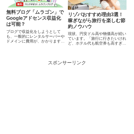
無料ブログ「ムラゴン」で
リゾバおすすめ理由3選！
Googleアドセンス収益化
稼ぎながら旅行を楽しむ節
は可能？
約ノウハウ
ブログで収益化をしようとして
現状、円安ドル高や物価高が続い
も、一般的にレンタルサーバーや
ています。「旅行に行きたいけれ
ドメインに費用が、かかります。
ど、ホテル代も航空券も高すぎて
WordPressなどプログラミングを
諦めた…」という方も多いのでは
覚えるのも面倒など悩んでいる人
ないでしょうか。こんにちは！親
に必見の情報がありあす。こんに
子で世の中の気になる情報や疑問
ちは！親子で世の中の気になる情
スポンサーリンク
を追求している、いっちー＆まち
報や疑問を追求している、...
ゃおです。そんな世の中でも、
お...