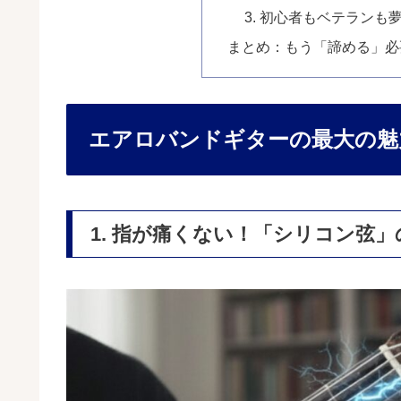
3. 初心者もベテラン
まとめ：もう「諦める」必
エアロバンドギターの最大の魅
1. 指が痛くない！「シリコン弦」