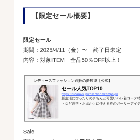
【限定セール概要】
限定セール
期間：2025/4/11（金）〜 終了日未定
内容：対象ITEM 全品50％OFF以上！
レディースファッション通販の夢展望【公式】
セール人気TOP10
https://dreamvs.jp/collections/campaign
新生活にぴったりのきちんと可愛いハレ着コーデ
トなど通学・お出かけに使える春のガーリーアイ
しい季節を可愛くスタート。ガーリー、ギャル、
ラ、サブカルなど幅広いレディース服を通販で手
任せ！
Sale