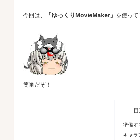
「ゆっくりMovieMaker」
今回は、
を使って
簡単だぞ！
目
準備す
キャラ