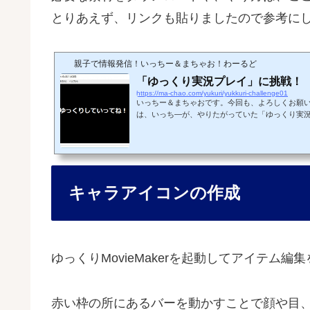
とりあえず、リンクも貼りましたので参考に
親子で情報発信！いっちー＆まちゃお！わーるど
「ゆっくり実況プレイ」に挑戦！
https://ma-chao.com/yukuri/yukkuri-challenge01
いっちー＆まちゃおです。今回も、よろしくお願
は、いっち―が、やりたがっていた「ゆっくり実
ゆっくり実況プレイて何？「ニコニコ動画」や「Yo
ている。人気のゲーム実況動画です。ゲームのプレイ映
いう、フリーのテキスト読み上げソフトウェアで
しているような動画にするものです。 ゆっくり実
「AviUtl」と言う動画編集ソフト 「ゆっくりMovieMaker」は「AviUtl」と連
携し「ゆっくり実況プレイ動...
キャラアイコンの作成
ゆっくりMovieMakerを起動してアイテム編
赤い枠の所にあるバーを動かすことで顔や目