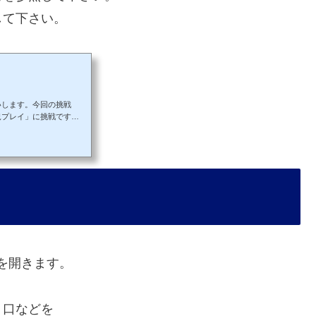
して下さい。
いします。今回の挑戦
況プレイ」に挑戦です。
uTube」でアップされ
像に「SofTalk」と
声をつけゲームを実況を
況プレイ制作に必要な物
集を開きます。
、口などを