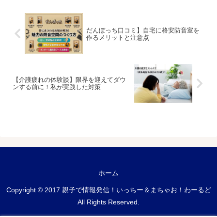
だんぼっち口コミ】自宅に格安防音室を
作るメリットと注意点
【介護疲れの体験談】限界を迎えてダウ
ンする前に！私が実践した対策
ホーム
Copyright © 2017 親子で情報発信！いっちー＆まちゃお！わーるど
All Rights Reserved.