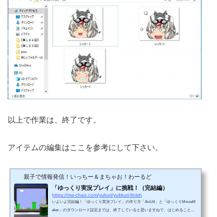
以上で作業は、終了です。
アイテムの編集はここを参考にして下さい。
親子で情報発信！いっちー＆まちゃお！わーるど
「ゆっくり実況プレイ」に挑戦！（完結編）
https://ma-chao.com/yukuri/yukkuri-finish
いよいよ完結編！「ゆっくり実況プレイ」の作り方「AviUtl」と「ゆっくりMovieM
aker」のダウンロード設定までは、終了していると思いますねで、はじめることに