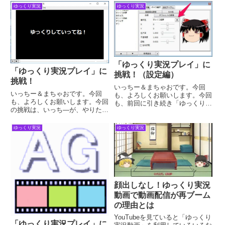
に動画をアップするには？
ると思いますねで、はじめること
ゆっくり実況
ゆっくり実況
YouTubeに動画をアップするに
に致しましょう。メインウィンド
は、Googleアカウントが、必要
ウとランタイムを立ち上げる
です。Google...
「YukkuriMov...
「ゆっくり実況プレイ」に
「ゆっくり実況プレイ」に
挑戦！（設定編）
挑戦！
いっちー＆まちゃおです。今回
いっちー＆まちゃおです。今回
も、よろしくお願いします。今回
も、よろしくお願いします。今回
も、前回に引き続き「ゆっくり実
の挑戦は、いっち―が、やりたが
況プレイ」に挑戦です。前回、
っていた「ゆっくり実況プレイ」
「ゆっくり実況プレイ」をするた
に挑戦です。ゆっくり実況プレイ
めの素材のダウンロードは、済ん
ゆっくり実況
ゆっくり実況
て何？「ニコニコ動画」や
でいるので設定をしていきたいと
「YouTube」でアップされてい
思います。「AviUtl」の設定前...
る。人気のゲーム実況動画です。
ゲー...
顔出しなし！ゆっくり実況
動画で動画配信が再ブーム
の理由とは
YouTubeを見ていると「ゆっくり
「ゆっくり実況プレイ」に