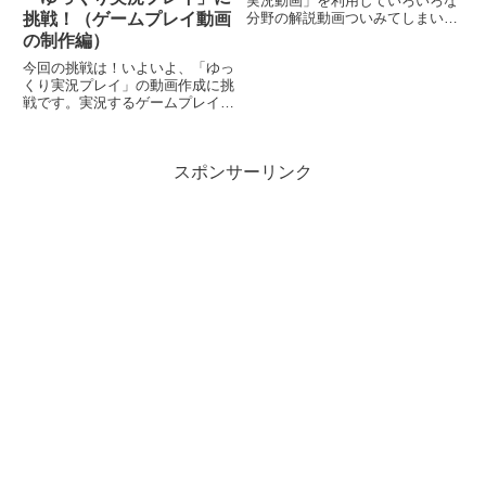
実況動画」を利用していろいろな
分野の解説動画ついみてしまいま
挑戦！（ゲームプレイ動画
す。またまたゆっくり実況動画の
の制作編）
ブームが再来したのかと思ってし
今回の挑戦は！いよいよ、「ゆっ
まいました。実は、自分も数年前
くり実況プレイ」の動画作成に挑
に娘が小学生の時「ゆっくり実況
戦です。実況するゲームプレイし
動画」でYouTuber...
ている動画を用意しなくては、い
けません。ゲームをプレイしてい
る動画は、ビデオカメラでや
スポンサーリンク
DVDレコーダー収録するなど方
法は、いろいろとありますが、今
回は...