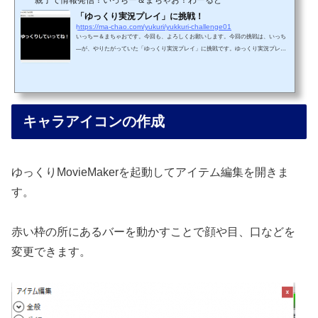
親子で情報発信！いっちー＆まちゃお！わーるど
「ゆっくり実況プレイ」に挑戦！
https://ma-chao.com/yukuri/yukkuri-challenge01
いっちー＆まちゃおです。今回も、よろしくお願いします。今回の挑戦は、いっち
―が、やりたがっていた「ゆっくり実況プレイ」に挑戦です。ゆっくり実況プレイ
て何？「ニコニコ動画」や「YouTube」でアップされている。人気のゲーム実況動
画です。ゲームのプレイ映像に「SofTalk」という、フリーのテキスト読み上げソフ
トウェアで声をつけゲームを実況をしているような動画にするものです。 ゆっくり
実況プレイ制作に必要な物 「AviUtl」と言う動画編集ソフト 「ゆっくりMovieMake
r」は「AviUtl」と連携し「ゆっくり実況プレイ動...
キャラアイコンの作成
ゆっくりMovieMakerを起動してアイテム編集を開きま
す。
赤い枠の所にあるバーを動かすことで顔や目、口などを
変更できます。