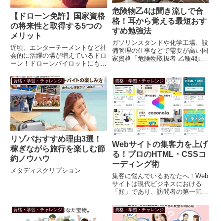
危険物乙4は聞き流しで合
【ドローン免許】国家資格
格！耳から覚える最短おす
の将来性と取得する5つの
すめ勉強法
メリット
ガソリンスタンドや化学工場、設
近頃、エンターテーメントなど社
備管理の仕事などで需要が高い国
会的に活躍の場が増えているドロ
家資格「危険物取扱者 乙種4類
ーン！ドローンパイロットにも国
（乙4）」。いざ勉強を始めよう
家資格はあるのか？ドローンパイ
と思っても、専門用語が多くてテ
ロットとしてのキャリアは、どん
キストを開いた瞬間に眠くなって
資格・学習・チャレンジ
資格・学習・チャレンジ
なメリットがあるのか？いっちー
しまうという方も多いのではない
＆まちゃおです。今回も、よろし
でしょうか。年に何回かある乙
くお願いします。今回は、ドロ
4...
ー...
リゾバおすすめ理由3選！
Webサイトの集客力を上げ
稼ぎながら旅行を楽しむ節
る！プロのHTML・CSSコ
約ノウハウ
ーディング術
メタディスクリプション
集客に悩んでいるあなたへ！Web
サイトは現代ビジネスにおける
「顔」であり、訪問者の第一印象
を決定づける重要なツールです。
特に集客に悩んでいる方にとっ
資格・学習・チャレンジ
資格・学習・チャレンジ
て、魅力的で機能的なWebサイト