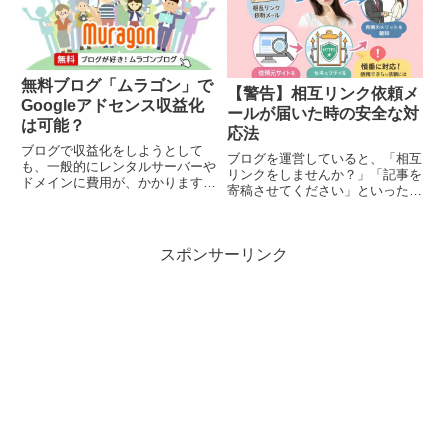
は欠かせません。こんにちは！親
子で世の中の気になる情報や疑
問...
無料ブログ「ムラゴン」で
【警告】相互リンク依頼メ
Googleアドセンス収益化
ールが届いた時の安全な対
は可能？
応法
ブログで収益化をしようとして
ブログを運営していると、「相互
も、一般的にレンタルサーバーや
リンクをしませんか？」「記事を
ドメインに費用が、かかります。
寄稿させてください」といった営
WordPressなどプログラミングを
業メールが頻繁に届くようになり
覚えるのも面倒など悩んでいる人
ますよね。こんにちは！親子で世
に必見の情報がありあす。こんに
の中の気になる疑問を追求してい
ちは！親子で世の中の気になる情
スポンサーリンク
る、いっちー＆まちゃおです。今
報や疑問を追求している、...
回もよろしくお願いします！ブ
ロ...