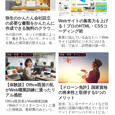
弥生のかんたん会社設立
Webサイトの集客力を上げ
の必要な書類をかんたんに
る！プロのHTML・CSSコ
作成できる無料のクラウド
ーディング術
サービス
今の世の中、ネットの発達によっ
集客に悩んでいるあなたへ！Web
て、働き方もいろいろ…チャンス
サイトは現代ビジネスにおける
を掴んだ成功者の皆さんは、会社
「顔」であり、訪問者の第一印象
設立の事も考えているのではない
を決定づける重要なツールです。
でしょうか…会社設立には、どん
特に集客に悩んでいる方にとっ
な手続きが、必要なのでしょう。
資格・学習・チャレンジ
資格・学習・チャレンジ
て、魅力的で機能的なWebサイト
いっちー＆まちゃおです。今回
は欠かせません。こんにちは！親
も、よろしくお願いします。会社
子で世の中の気になる情報や疑
設...
問...
【体験談】Office既習の私
【ドローン免許】国家資格
がWeb職業訓練に通ったリ
の将来性と取得する5つの
アル感想
メリット
Office既習者がWeb職業訓練
近頃、エンターテーメントなど社
（Webクリエイターコース）に通
会的に活躍の場が増えているドロ
った体験談。教材費のみという高
ーン！ドローンパイロットにも国
コスパなメリットの一方、初心者