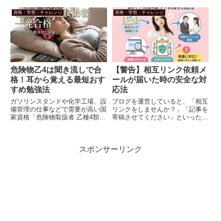
家資格はあるのか？ドローンパイ
とのグループワークの苦労や授業
ロットとしてのキャリアは、どん
内容への物足りなさなどリアルな
資格・学習・チャレンジ
資格・学習・チャレンジ
なメリットがあるのか？いっちー
本音を綴ります。
＆まちゃおです。今回も、よろし
くお願いします。今回は、ドロ
ー...
危険物乙4は聞き流しで合
【警告】相互リンク依頼メ
格！耳から覚える最短おす
ールが届いた時の安全な対
すめ勉強法
応法
ガソリンスタンドや化学工場、設
ブログを運営していると、「相互
備管理の仕事などで需要が高い国
リンクをしませんか？」「記事を
家資格「危険物取扱者 乙種4類
寄稿させてください」といった営
（乙4）」。いざ勉強を始めよう
業メールが頻繁に届くようになり
と思っても、専門用語が多くてテ
ますよね。こんにちは！親子で世
キストを開いた瞬間に眠くなって
の中の気になる疑問を追求してい
スポンサーリンク
しまうという方も多いのではない
る、いっちー＆まちゃおです。今
でしょうか。年に何回かある乙
回もよろしくお願いします！ブ
4...
ロ...