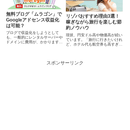
無料ブログ「ムラゴン」で
リゾバおすすめ理由3選！
Googleアドセンス収益化
稼ぎながら旅行を楽しむ節
は可能？
約ノウハウ
ブログで収益化をしようとして
現状、円安ドル高や物価高が続い
も、一般的にレンタルサーバーや
ています。「旅行に行きたいけれ
ドメインに費用が、かかります。
ど、ホテル代も航空券も高すぎて
WordPressなどプログラミングを
諦めた…」という方も多いのでは
覚えるのも面倒など悩んでいる人
ないでしょうか。こんにちは！親
に必見の情報がありあす。こんに
子で世の中の気になる情報や疑問
ちは！親子で世の中の気になる情
スポンサーリンク
を追求している、いっちー＆まち
報や疑問を追求している、...
ゃおです。そんな世の中でも、
お...