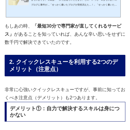
ブログに事件が…「せっかく書いたブログが突然消えた…！」「せっかく書いたブ
ログが真っ白になって消えてしまった…」「データベース接続確立エラーって何？
どうすればいいの？」100記事ほど書き溜めた大切なブログが突然アクセス不能にな
ると、頭が真っ白になりますよね。実は私も全く同じ経験をして、「ブログが終わ
った…」と絶望を味わいました。今回は、私が実際に直面したトラブルと、初心者
もしあの時、
「最短30分で専門家が直してくれるサービ
の方向けに「エラーの原因」を復旧できる具体的な対処法をわ...
ス」
があることを知っていれば、あんな辛い思いをせずに
数千円で解決できていたのです
。
2. クイックレスキューを利用する2つのデ
メリット（注意点）
非常に心強いクイックレスキューですが、事前に知ってお
くべき注意点（デメリット）も2つあります。
デメリット①：自力で解決するスキルは身につ
かない