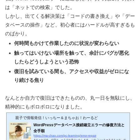
は「ネットでの検索」でした。
しかし、出てくる解決策は「コードの書き換え」や「デー
タベースの操作」など、初心者にはハードルが高すぎるも
のばかり。
何時間もかけて作業したのに状況が変わらない
触ってはいけない場所を触って、余計にバグが悪化
したらどうしようという恐怖
復旧を試みている間も、アクセスや収益がゼロにな
り続ける焦り
なんとか自力で復旧はできたものの、丸一日を無駄にし、
精神的にもボロボロになりました。
親子で情報発信！いっちー＆まちゃお！わーるど
WordPressデータベース接続確立エラーの修復方法と
全手順
https://ma-chao.com/pc-learning/error-repair
まちゃおです。今回は、一人でお送りいたします。この「いっちー＆まちゃお」の