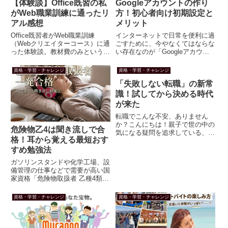
【体験談】Office既習の私
Googleアカウントの作り
がWeb職業訓練に通ったリ
方！初心者向け初期設定と
アル感想
メリット
Office既習者がWeb職業訓練
インターネットで日常を便利に過
（Webクリエイターコース）に通
ごすために、今やなくてはならな
った体験談。教材費のみという高
い存在なのが「Googleアカウン
コスパなメリットの一方、初心者
ト」。これ一つあるだけで、
とのグループワークの苦労や授業
YouTubeで動画を楽しんだり、
資格・学習・チャレンジ
資格・学習・チャレンジ
内容への物足りなさなどリアルな
Gmailで大切なメールを受け取っ
「失敗しない転職」の新常
本音を綴ります。
たり、生活が一気に便利になりま
す！「なんだか登録が難...
識！試してから決める時代
が来た
転職でこんな不安、ありません
か？こんにちは！親子で世の中の
危険物乙4は聞き流しで合
気になる疑問を追求している、い
格！耳から覚える最短おす
っちー＆まちゃおです。今回もよ
ろしくお願いします！「新しい会
すめ勉強法
社に転職したいけど、失敗したら
ガソリンスタンドや化学工場、設
どうしよう」「職場の雰囲気や上
備管理の仕事などで需要が高い国
司の人柄は、入ってみないと分か
家資格「危険物取扱者 乙種4類
ら...
（乙4）」。いざ勉強を始めよう
と思っても、専門用語が多くてテ
資格・学習・チャレンジ
資格・学習・チャレンジ
キストを開いた瞬間に眠くなって
しまうという方も多いのではない
でしょうか。年に何回かある乙
4...