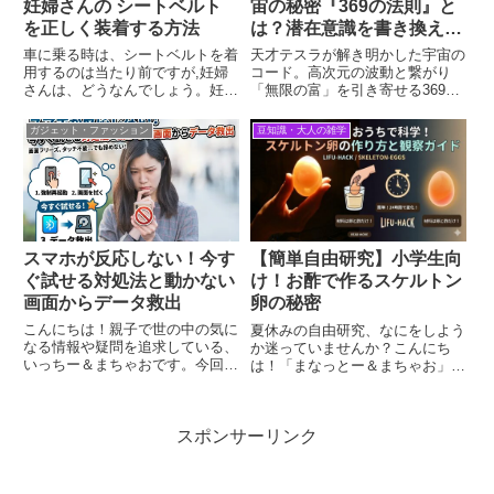
宙の秘密『369の法則』と
妊婦さんの シートベルト
は？潜在意識を書き換えて
を正しく装着する方法
富の波動と繋がる方法」
天才テスラが解き明かした宇宙の
車に乗る時は、シートベルトを着
コード。高次元の波動と繋がり
用するのは当たり前ですが,妊婦
「無限の富」を引き寄せる369ア
さんは、どうなんでしょう。妊婦
ファメーションこんにちは！親子
のシートベルトに関する法律は、
で世の中の気になる情報や疑問を
どの条文ですか？ 道路交通法施
ガジェット・ファッション
豆知識・大人の雑学
追求している、いっちー＆まちゃ
行令第２６条第３の２項<座席ベ
おです。今回もよろしくお願いし
ルトの装着義務の免除>「負傷､
ます！みなさんは、「ニコラ・
疾病もしくは傷害のためまたは
テ...
妊...
スマホが反応しない！今す
【簡単自由研究】小学生向
ぐ試せる対処法と動かない
け！お酢で作るスケルトン
画面からデータ救出
卵の秘密
こんにちは！親子で世の中の気に
夏休みの自由研究、なにをしよう
なる情報や疑問を追求している、
か迷っていませんか？こんにち
いっちー＆まちゃおです。今回も
は！「まなっとー＆まちゃお」で
よろしくお願いします！先日 ス
す。今回は、息子のまなっとーく
マホが壊れて画面操作ができない
んといっしょに実験をします！夏
と相談を受けました 。そのスマ
休みも後半なのに、宿題がまだ終
スポンサーリンク
ホは 物理ボタンの操作はできる
わっていないまなっとーくん。
んですが、画面をタップしても
「自由研究、なににするの？」と
全...
聞く...