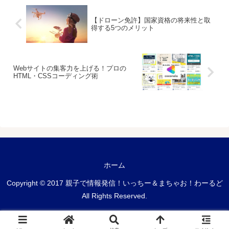
【ドローン免許】国家資格の将来性と取
得する5つのメリット
Webサイトの集客力を上げる！プロの
HTML・CSSコーディング術
ホーム
Copyright © 2017 親子で情報発信！いっちー＆まちゃお！わーるど
All Rights Reserved.